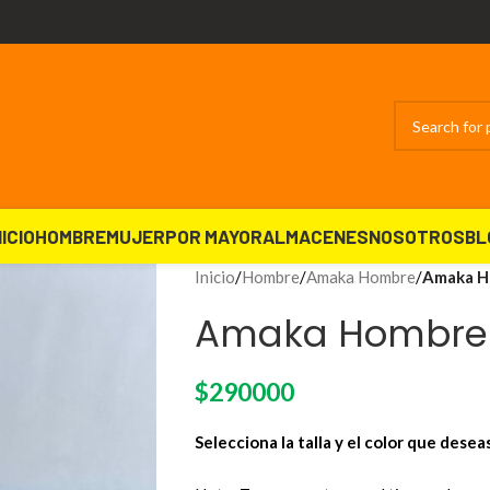
NICIO
HOMBRE
MUJER
POR MAYOR
ALMACENES
NOSOTROS
BL
Inicio
/
Hombre
/
Amaka Hombre
/
Amaka H
Amaka Hombre 
$
290000
Selecciona la talla y el color que desea