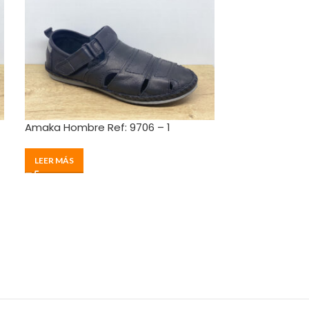
Amaka Hombre Ref: 9706 – 1
37
40
41
42
Amaka Hombre
LEER MÁS
$
290000
SELECCIONAR 