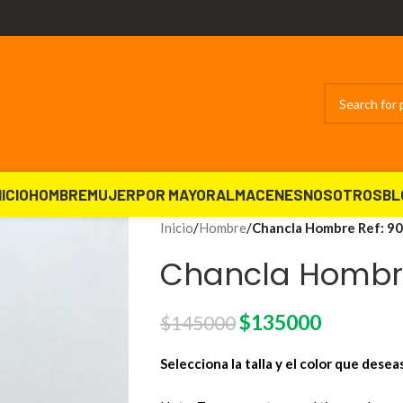
NICIO
HOMBRE
MUJER
POR MAYOR
ALMACENES
NOSOTROS
BL
Inicio
/
Hombre
/
Chancla Hombre Ref: 9
Chancla Hombre
$
135000
$
145000
Selecciona la talla y el color que desea