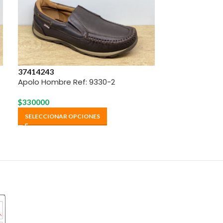
Apolo Hombre 
37
41
42
43
Apolo Hombre Ref: 9330-2
LEER MÁS
$
330000
SELECCIONAR OPCIONES