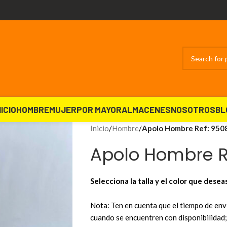
NICIO
HOMBRE
MUJER
POR MAYOR
ALMACENES
NOSOTROS
BL
Inicio
/
Hombre
/
Apolo Hombre Ref: 950
Apolo Hombre R
Selecciona la talla y el color que desea
Nota: Ten en cuenta que el tiempo de enví
cuando se encuentren con disponibilidad; 