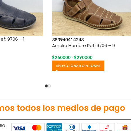
f: 9706 – 1
38
39
40
41
42
43
Amaka Hombre Ref: 9706 – 9
$
260000
-
$
290000
SELECCIONAR OPCIONES
mos todos los medios de pago