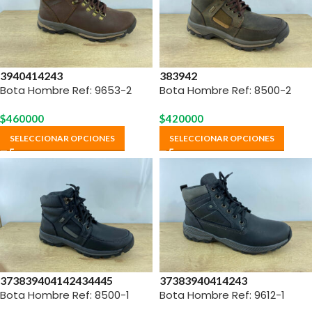
39
40
41
42
43
38
39
42
Bota Hombre Ref: 9653-2
Bota Hombre Ref: 8500-2
$
460000
$
420000
SELECCIONAR OPCIONES
SELECCIONAR OPCIONES
37
38
39
40
41
42
43
44
45
37
38
39
40
41
42
43
Bota Hombre Ref: 8500-1
Bota Hombre Ref: 9612-1