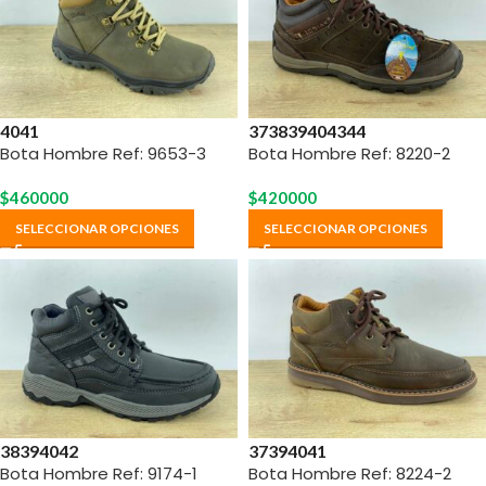
40
41
37
38
39
40
43
44
Bota Hombre Ref: 9653-3
Bota Hombre Ref: 8220-2
$
460000
$
420000
SELECCIONAR OPCIONES
SELECCIONAR OPCIONES
38
39
40
42
37
39
40
41
Bota Hombre Ref: 9174-1
Bota Hombre Ref: 8224-2