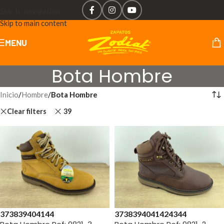
Skip to navigation
Skip to main content
MENU
Bota Hombre
Inicio
/
Hombre
/
Bota Hombre
Clear filters
39
37
38
39
40
41
44
37
38
39
40
41
42
43
44