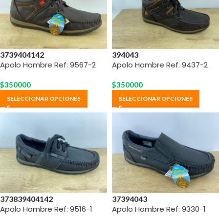
37
39
40
41
42
39
40
43
Apolo Hombre Ref: 9567-2
Apolo Hombre Ref: 9437-2
$
350000
$
350000
SELECCIONAR OPCIONES
SELECCIONAR OPCIONES
37
38
39
40
41
42
37
39
40
43
Apolo Hombre Ref: 9516-1
Apolo Hombre Ref: 9330-1