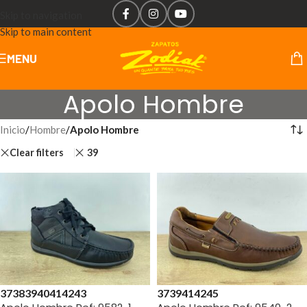
Skip to navigation
Skip to main content
MENU
Apolo Hombre
Inicio
/
Hombre
/
Apolo Hombre
Clear filters
39
37
38
39
40
41
42
43
37
39
41
42
45