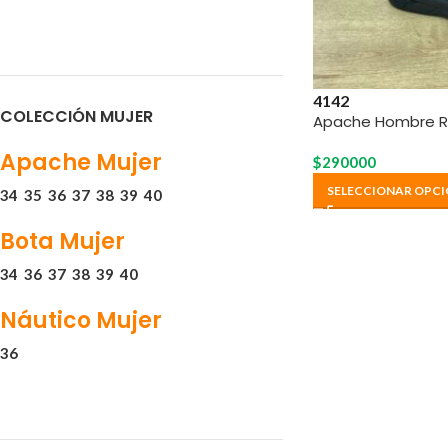
41
42
COLECCIÓN MUJER
Apache Hombre Re
Apache Mujer
$
290000
SELECCIONAR OPCI
34
35
36
37
38
39
40
Bota Mujer
34
36
37
38
39
40
Náutico Mujer
36