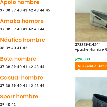
Apolo hombre
37
38
39
40
41
42
43
44
45
Amaka hombre
37
38
39
40
41
42
43
44
Náutico hombre
37
38
39
41
42
44
38
39
40
41
42
Apache Hombre Re
Bota hombre
$
290000
SELECCIONAR OPCI
37
38
39
40
41
42
43
44
Casual hombre
37
38
39
40
41
42
43
44
Sport hombre
39
40
41