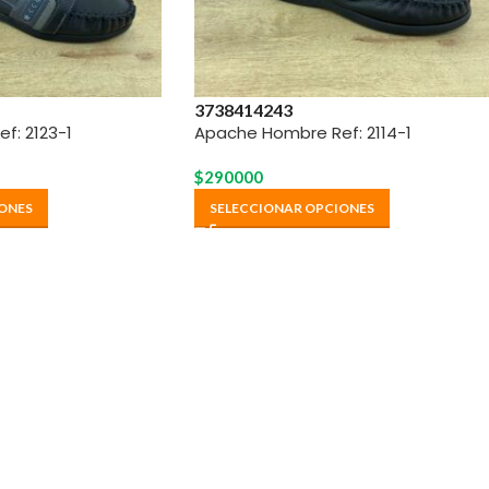
37
38
41
42
43
f: 2123-1
Apache Hombre Ref: 2114-1
$
290000
ONES
SELECCIONAR OPCIONES