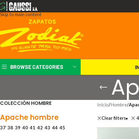
Skip to navigation
Skip to main content
BROWSE CATEGORIES
I
Ap
COLECCIÓN HOMBRE
Inicio
/
Hombre
/
Apa
Apache hombre
Clear filters
37
38
39
40
41
42
43
44
45