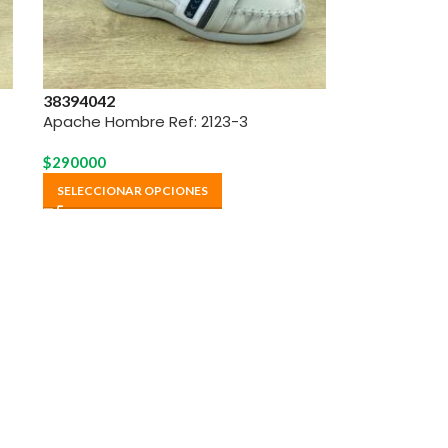
38
39
40
42
Apache Hombre Ref: 2123-3
$
290000
SELECCIONAR OPCIONES