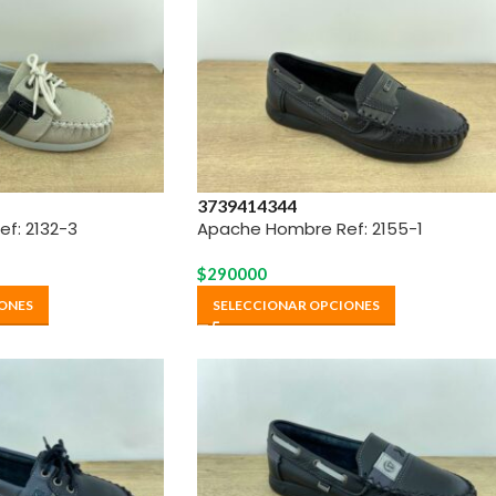
37
39
41
43
44
f: 2132-3
Apache Hombre Ref: 2155-1
$
290000
ONES
SELECCIONAR OPCIONES