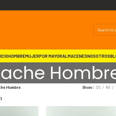
NICIO
HOMBRE
MUJER
POR MAYOR
ALMACENES
NOSOTROS
BL
ache Hombr
che Hombre
Show
15
45
41