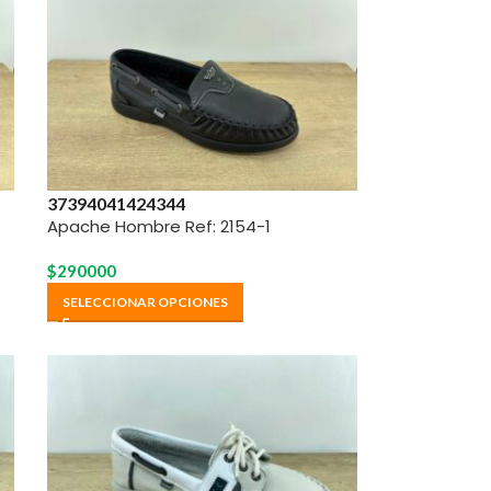
37
39
40
41
42
43
44
Apache Hombre Ref: 2154-1
$
290000
SELECCIONAR OPCIONES