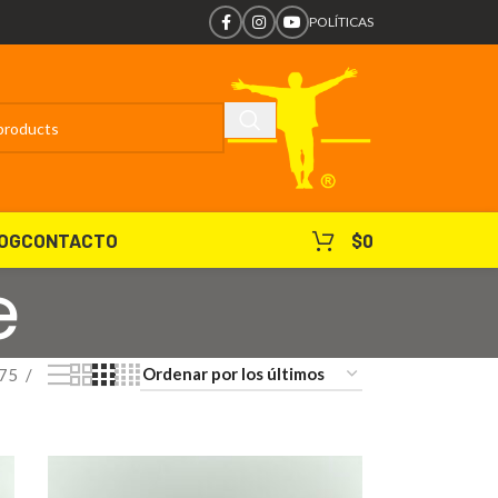
POLÍTICAS
OG
CONTACTO
$
0
e
75