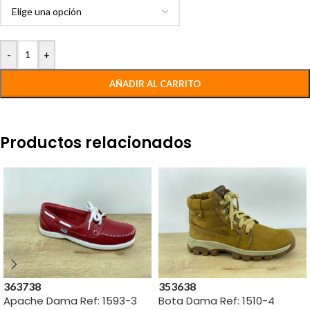
-
+
AÑADIR AL CARRITO
Productos relacionados
36
37
38
35
36
38
Apache Dama Ref: 1593-3
Bota Dama Ref: 1510-4