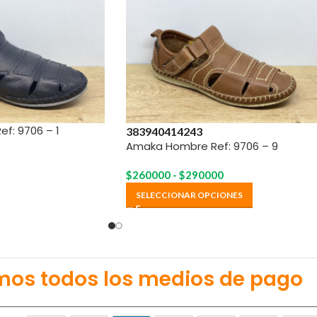
f: 9706 – 1
38
39
40
41
42
43
Amaka Hombre Ref: 9706 – 9
$
260000
-
$
290000
SELECCIONAR OPCIONES
mos todos los medios de pago