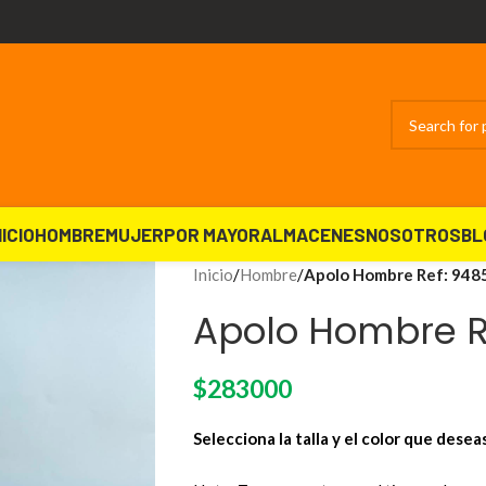
NICIO
HOMBRE
MUJER
POR MAYOR
ALMACENES
NOSOTROS
BL
Inicio
/
Hombre
/
Apolo Hombre Ref: 948
Apolo Hombre R
$
283000
Selecciona la talla y el color que desea