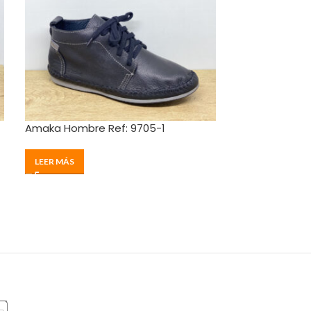
Amaka Hombre Ref: 9705-1
39
Amaka Hombre
LEER MÁS
$
265000
SELECCIONAR 