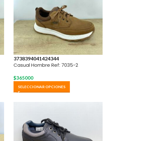
37
38
39
40
41
42
43
44
Casual Hombre Ref: 7035-2
$
365000
SELECCIONAR OPCIONES