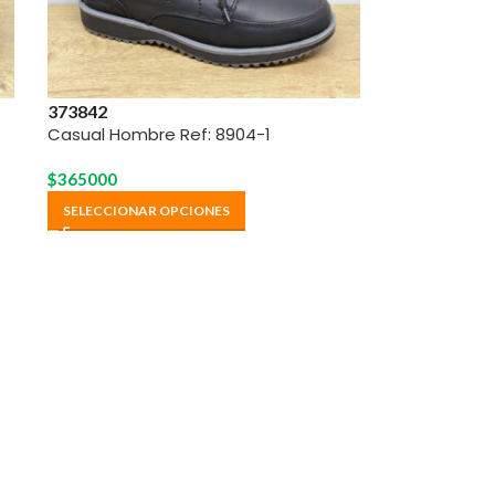
37
38
42
Casual Hombre Ref: 8904-1
$
365000
SELECCIONAR OPCIONES