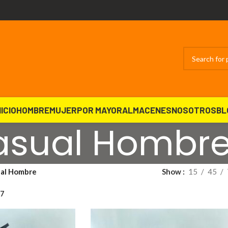
NICIO
HOMBRE
MUJER
POR MAYOR
ALMACENES
NOSOTROS
BL
asual Hombr
al Hombre
Show
15
45
37