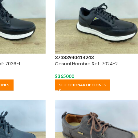
37
38
39
40
41
42
43
f: 7036-1
Casual Hombre Ref: 7024-2
$
365000
ONES
SELECCIONAR OPCIONES