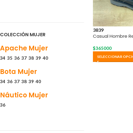
38
39
COLECCIÓN MUJER
Casual Hombre Re
Apache Mujer
$
365000
SELECCIONAR OPCI
34
35
36
37
38
39
40
Bota Mujer
34
36
37
38
39
40
Náutico Mujer
36