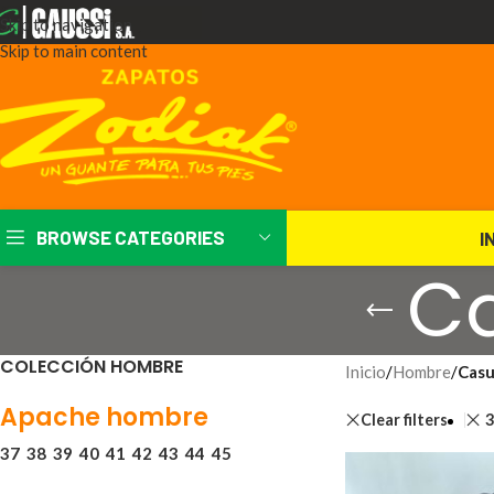
Skip to navigation
Skip to main content
BROWSE CATEGORIES
I
C
COLECCIÓN HOMBRE
Inicio
/
Hombre
/
Casu
Apache hombre
Clear filters
37
38
39
40
41
42
43
44
45