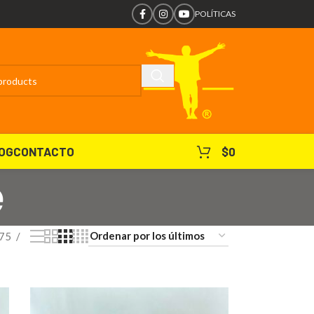
POLÍTICAS
OG
CONTACTO
$
0
e
75