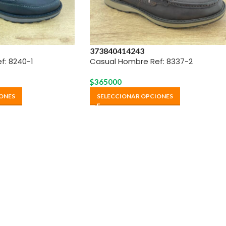
37
38
40
41
42
43
f: 8240-1
Casual Hombre Ref: 8337-2
$
365000
ONES
SELECCIONAR OPCIONES