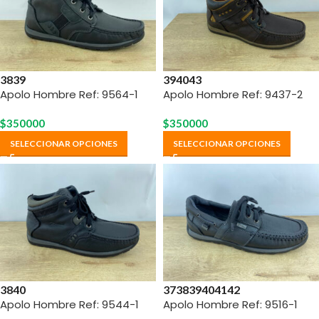
38
39
39
40
43
Apolo Hombre Ref: 9564-1
Apolo Hombre Ref: 9437-2
$
350000
$
350000
SELECCIONAR OPCIONES
SELECCIONAR OPCIONES
38
40
37
38
39
40
41
42
Apolo Hombre Ref: 9544-1
Apolo Hombre Ref: 9516-1