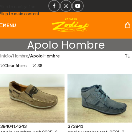
Skip to navigation
Skip to main content
MENU
Apolo Hombre
Inicio
/
Hombre
/
Apolo Hombre
Clear filters
38
38
40
41
42
43
37
38
41