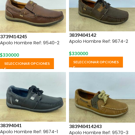
38
39
40
41
42
37
39
41
42
45
Apolo Hombre Ref: 9674-2
Apolo Hombre Ref: 9540-2
$
330000
$
330000
SELECCIONAR OPCIONES
SELECCIONAR OPCIONES
38
39
40
41
38
39
40
41
42
43
Apolo Hombre Ref: 9674-1
Apolo Hombre Ref: 9570-3