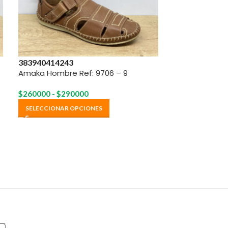
Amaka Hombre
38
39
40
41
42
43
Amaka Hombre Ref: 9706 – 9
LEER MÁS
$
260000
-
$
290000
SELECCIONAR OPCIONES