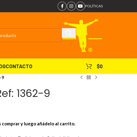
POLÍTICAS
OG
CONTACTO
$
0
-9
f: 1362-9
s comprar y luego añádelo al carrito.