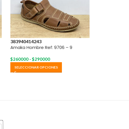
Amaka Hombre
38
39
40
41
42
43
Amaka Hombre Ref: 9706 – 9
LEER MÁS
$
260000
-
$
290000
SELECCIONAR OPCIONES