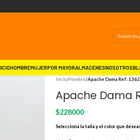
NICIO
HOMBRE
MUJER
POR MAYOR
ALMACENES
NOSOTROS
BL
Inicio
/
Hombre
/
Apache Dama Ref: 1362
Apache Dama Re
$
228000
Selecciona la talla y el color que desea